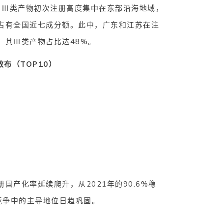
、Ⅲ类产物初次注册高度集中在东部沿海地域，
占有全国近七成分额。此中，广东和江苏在注
，其Ⅲ类产物占比达48%。
散布（TOP10）
产化率延续爬升，从2021年的90.6%稳
场竞争中的主导地位日趋巩固。