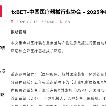
1xBET-中国医疗器械行业协会 - 20
2026-02-13 13:54:46
63
数听说明
本文重点对医疗装备重点范畴产物注册数据进行回首与统
传统
环境和立异医疗器械成长环境。
技巧
重点范畴包罗：【医学影象、放射医治装备、体外诊断
分品种包括：五年夜重点范畴下的【计较机断层摄影X
声影象诊断装备、血管造影X射线机（DSA）、医用电
策略
诊断系统（DR）、手术机械人、监护装备、麻醉机、手