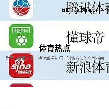
首页
发现1xBET
体育热点
乒乓球新手必看：快速掌握技巧与训练方法的全面指南