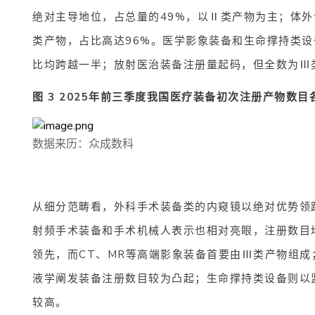
绝对主导地位，占总量的49%，以Ⅱ类产物为主；体
类产物，占比高达96%。医学影象装备和生命撑持类
比均跨越一半；放射医治装备注册量起码，但全数为Ⅲ
图 3 2025年前三季度我国医疗装备初次注册产物数目
数据来历：众成数科
从细分范畴看，外科手术装备类的内窥镜以绝对优势领
射频手术装备和手术机械人表示也相对亮眼，注册数目
领先，而CT、MR等高端影象装备首要由Ⅲ类产物组
液学阐发装备注册数目较为凸起；生命撑持类设备则以
较高。