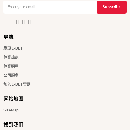
Subscribe
导航
发现1xBET
体育热点
体育明星
公司服务
加入1xBET官网
网站地图
SiteMap
找到我们