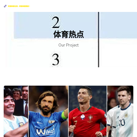
体育热点
Our Project